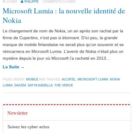
12 ANS
PHILIPPE
COMMENTS CLOSED
Microsoft Lumia : la nouvelle identité de
Nokia
Le changement de nom de Nokia, un an après son rachat par la
firme de Cupertino, n’est pas si étonnant. D’ici peu, la grande
marque de mobile finlandaise ne serait plus qu’un souvenir et se
réincarnera en Microsoft Lumia. L’avenir de Nokia n’était plus un
mystère depuis le jour où Microsoft l’a racheté en 2013…
La Suite →
FILED UNDER:
MOBILE
AND TAGGED:
ALCATEL
,
MICROSOFT LUMIA
,
NOKIA
LUMIA
,
SAGEM
,
SATYA NADELLA
,
THE VERGE
Newsletter
Suivez les cyber actus