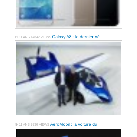
Galaxy A8 : le dernier né
11 ANS
14842 VIEWS
AeroMobil : la voiture du
11 ANS
9936 VIEWS