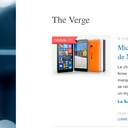
The Verge
12 A
Mobile
20
Mic
de 
Le ch
firme
marqu
se ré
un my
La S
FILED
LUMIA