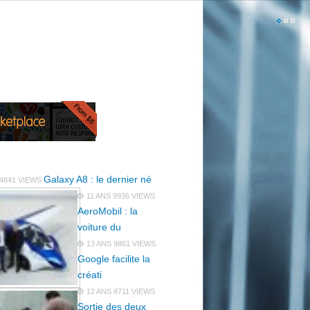
Galaxy A8 : le dernier né
4841 VIEWS
11 ANS
9936 VIEWS
AeroMobil : la
voiture du
13 ANS
9861 VIEWS
Google facilite la
créati
12 ANS
8711 VIEWS
Sortie des deux