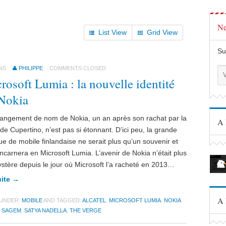
Ne
List View
Grid View
Su
NS
PHILIPPE
COMMENTS CLOSED
rosoft Lumia : la nouvelle identité
Nokia
angement de nom de Nokia, un an après son rachat par la
A 
 de Cupertino, n’est pas si étonnant. D’ici peu, la grande
e de mobile finlandaise ne serait plus qu’un souvenir et
incarnera en Microsoft Lumia. L’avenir de Nokia n’était plus
stère depuis le jour où Microsoft l’a racheté en 2013…
uite →
A 
 UNDER:
MOBILE
AND TAGGED:
ALCATEL
,
MICROSOFT LUMIA
,
NOKIA
,
SAGEM
,
SATYA NADELLA
,
THE VERGE