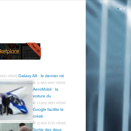
Galaxy A8 : le dernier né
4843 VIEWS
11 ANS
9943 VIEWS
AeroMobil : la
voiture du
13 ANS
9863 VIEWS
Google facilite la
créati
12 ANS
8715 VIEWS
Sortie des deux