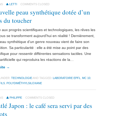
NS
LETTI
COMMENTS CLOSED
velle peau synthétique dotée d’un
s du toucher
 aux progrès scientifiques et technologiques, les rêves les
fous se transforment aujourd’hui en réalité ! Dernièrement,
eau synthétique d’un genre nouveau vient de faire son
tion. Sa particularité : elle a été mise au point par des
tifique pour ressentir différentes sensations tactiles. Une
artificielle qui reproduira les réactions de la…
uite →
 UNDER:
TECHNOLOGIE
AND TAGGED:
LABORATOIRE EPFL
,
MC 10
,
ILS
,
POLYDIMÉTHYLSILOXANE
NS
PHILIPPE
COMMENTS CLOSED
tlé Japon : le café sera servi par des
ots