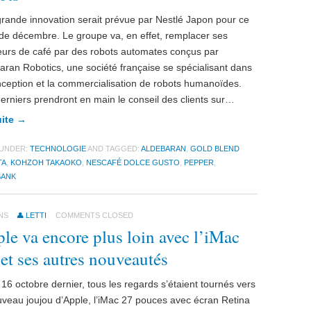
rande innovation serait prévue par Nestlé Japon pour ce
de décembre. Le groupe va, en effet, remplacer ses
urs de café par des robots automates conçus par
aran Robotics, une société française se spécialisant dans
nception et la commercialisation de robots humanoïdes.
erniers prendront en main le conseil des clients sur…
uite →
 UNDER:
TECHNOLOGIE
AND TAGGED:
ALDEBARAN
,
GOLD BLEND
TA
,
KOHZOH TAKAOKO
,
NESCAFÉ DOLCE GUSTO
,
PEPPER
,
BANK
NS
LETTI
COMMENTS CLOSED
le va encore plus loin avec l’iMac
et ses autres nouveautés
 16 octobre dernier, tous les regards s’étaient tournés vers
uveau joujou d’Apple, l’iMac 27 pouces avec écran Retina