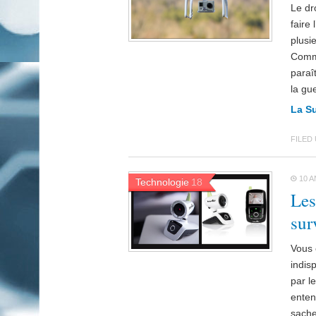
Le dr
faire 
plusi
Comme
paraî
la gu
La S
FILED
10 A
Technologie
18
Les
sur
Vous 
indis
par l
enten
sache