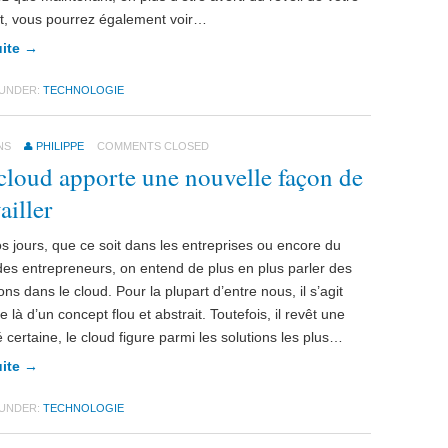
t, vous pourrez également voir…
uite →
 UNDER:
TECHNOLOGIE
NS
PHILIPPE
COMMENTS CLOSED
cloud apporte une nouvelle façon de
ailler
s jours, que ce soit dans les entreprises ou encore du
des entrepreneurs, on entend de plus en plus parler des
ons dans le cloud. Pour la plupart d’entre nous, il s’agit
 là d’un concept flou et abstrait. Toutefois, il revêt une
té certaine, le cloud figure parmi les solutions les plus…
uite →
 UNDER:
TECHNOLOGIE