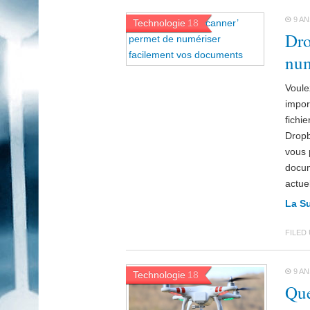
9 AN
Technologie
18
Dro
num
Voule
impor
fichi
Dropb
vous 
docum
actue
La S
FILED
9 AN
Technologie
18
Que