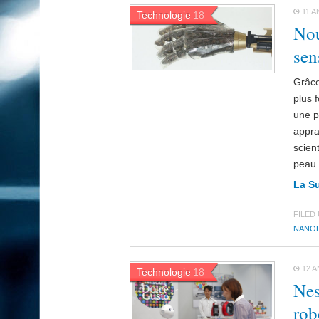
11 A
Technologie
18
Nou
sen
Grâce
plus 
une p
apprai
scien
peau 
La S
FILED
NANOF
12 A
Technologie
18
Nes
rob