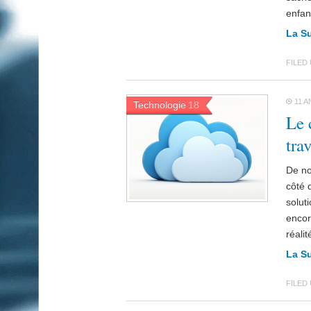
enfan
La S
FILED
11 A
Technologie
18
Le 
trav
De no
côté 
soluti
encore
réali
La S
FILED