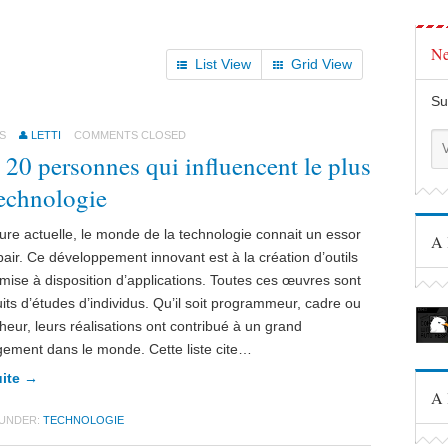
Ne
List View
Grid View
Su
S
LETTI
COMMENTS CLOSED
 20 personnes qui influencent le plus
technologie
eure actuelle, le monde de la technologie connait un essor
A 
pair. Ce développement innovant est à la création d’outils
 mise à disposition d’applications. Toutes ces œuvres sont
ruits d’études d’individus. Qu’il soit programmeur, cadre ou
heur, leurs réalisations ont contribué à un grand
ement dans le monde. Cette liste cite…
uite →
A 
 UNDER:
TECHNOLOGIE