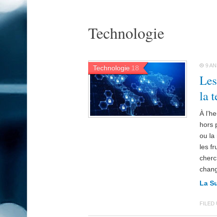
Technologie
9 AN
Technologie
18
Les
la 
À l’h
hors 
ou la
les f
cherc
chang
La S
FILED