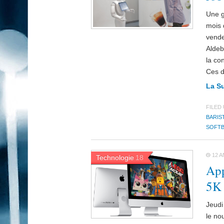
Une g
mois 
vende
Aldeb
la co
Ces d
La S
FILED
BARIS
SOFT
12 A
Technologie
18
App
5K 
Jeudi
le no