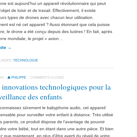
one est aujourd’hui un appareil révolutionnaire qui peut
l’objet de loisir et de travail. Effectivement, il existe
eurs types de drones avec chacun leur utilisation.
nt est né cet appareil ? Aussi étonnant que cela puisse
tre, le drone a été conçu depuis des lustres ! En fait, après
erre mondiale, le projet « avion…
uite →
 UNDER:
TECHNOLOGIE
NS
PHILIPPE
COMMENTS CLOSED
 innovations technologiques pour la
veillance des enfants
connaissez sûrement le babyphone audio, cet appareil
pensable pour surveiller votre enfant à distance. Très utilisé
es parents, ce produit dispose de l’avantage de pouvoir
dre votre bébé, tout en étant dans une autre pièce. Et bien
z que maintenant, en plus d’être averti du réveil de votre