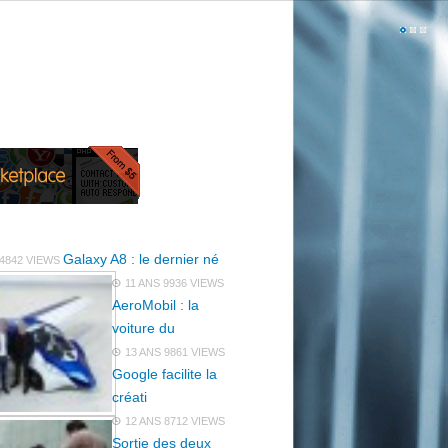
Galaxy A8 : le dernier né
4842 VIEWS
11 ANS
9936 VIEWS
AeroMobil : la
voiture du
13 ANS
9861 VIEWS
Google facilite la
créati
12 ANS
8712 VIEWS
Sortie des deux