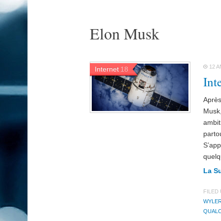
Elon Musk
12 A
Internet
18
Int
Après
Musk,
ambit
parto
S’app
quelq
La S
FILED
WYLE
QUAL