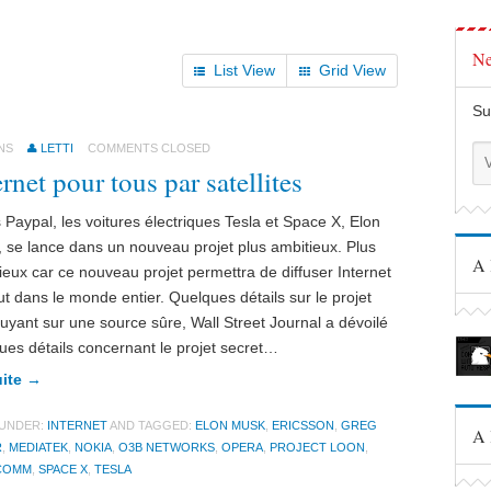
Ne
List View
Grid View
Su
NS
LETTI
COMMENTS CLOSED
ernet pour tous par satellites
 Paypal, les voitures électriques Tesla et Space X, Elon
 se lance dans un nouveau projet plus ambitieux. Plus
A 
ieux car ce nouveau projet permettra de diffuser Internet
ut dans le monde entier. Quelques détails sur le projet
uyant sur une source sûre, Wall Street Journal a dévoilé
ues détails concernant le projet secret…
uite →
 UNDER:
INTERNET
AND TAGGED:
ELON MUSK
,
ERICSSON
,
GREG
A 
R
,
MEDIATEK
,
NOKIA
,
O3B NETWORKS
,
OPERA
,
PROJECT LOON
,
COMM
,
SPACE X
,
TESLA