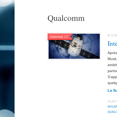
Qualcomm
12 A
Internet
18
Int
Après
Musk,
ambit
parto
S’app
quelq
La S
FILED
WYLE
QUAL