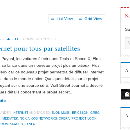
Ne
List View
Grid View
Su
NS
LETTI
COMMENTS CLOSED
ernet pour tous par satellites
 Paypal, les voitures électriques Tesla et Space X, Elon
 se lance dans un nouveau projet plus ambitieux. Plus
A 
ieux car ce nouveau projet permettra de diffuser Internet
ut dans le monde entier. Quelques détails sur le projet
uyant sur une source sûre, Wall Street Journal a dévoilé
ues détails concernant le projet secret…
uite →
 UNDER:
INTERNET
AND TAGGED:
ELON MUSK
,
ERICSSON
,
GREG
A 
R
,
MEDIATEK
,
NOKIA
,
O3B NETWORKS
,
OPERA
,
PROJECT LOON
,
COMM
,
SPACE X
,
TESLA