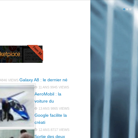
Galaxy A8 : le dernier né
4846 VIEWS
11 ANS
9945 VIEWS
AeroMobil : la
voiture du
13 ANS
9865 VIEWS
Google facilite la
créati
12 ANS
8717 VIEWS
Sortie des deux