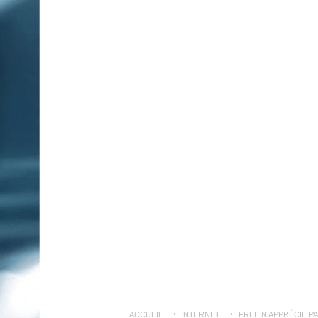
ACCUEIL
INTERNET
FREE N’APPRÉCIE P