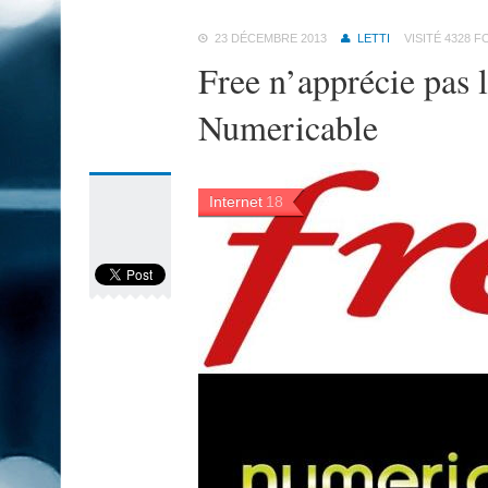
23 DÉCEMBRE 2013
LETTI
VISITÉ 4328 F
Free n’apprécie pas 
Numericable
Internet
18