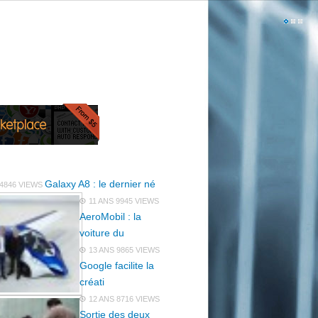
Galaxy A8 : le dernier né
4846 VIEWS
11 ANS
9945 VIEWS
AeroMobil : la
voiture du
13 ANS
9865 VIEWS
Google facilite la
créati
12 ANS
8716 VIEWS
Sortie des deux