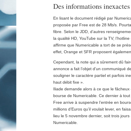
Des informations inexactes
En lisant le document rédigé par Numeric
proposée par Free est de 28 Mb/s. Pourtant
fibre. Selon le JDD, d’autres renseignemen
la qualité HD, YouTube sur la TV, l’hotlin
affirme que Numericable a tort de se prés
effet, Orange et SFR proposent également
Cependant, la note qui a sûrement dû faire
annonce a fait l’objet d’un communiqué d
souligner le caractère partiel et parfois 
haut débit fixe ».
Iliade demande alors à ce que le fâcheux d
bourse de Numericable. Ce dernier à tout 
Free arrive à suspendre l’entrée en bourse
millions d’Euros qu’il voulait lever, en fa
lieu le 5 novembre dernier, soit trois jou
Numericable.