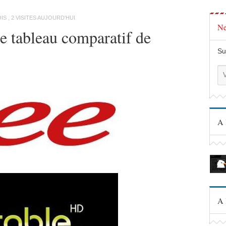
OIS , 2 VISITES AUJOURD'HUI
Ne
le tableau comparatif de
Su
A 
A 