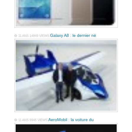
Galaxy A8 : le dernier né
11 ANS
14849 VIEWS
AeroMobil : la voiture du
11 ANS
9945 VIEWS