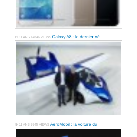
Galaxy A8 : le dernier né
11 ANS
14846 VIEWS
AeroMobil : la voiture du
11 ANS
9945 VIEWS