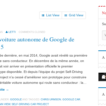
Ne
List View
Grid View
Su
NS
LETTI
COMMENTS CLOSED
voiture autonome de Google de
15
ée dernière, en mai 2014, Google avait révélé sa première
A 
re sans conducteur. En décembre de la même année, on
t voir arriver en présentation officielle le premier
type disponible. Et depuis l’équipe du projet Self-Driving
roject n’a cessé d’améliorer son prototype pour construire
éritable voiture autonome qui roule sans conducteur : la…
uite →
A 
 UNDER:
GOOGLE
AND TAGGED:
CHRIS URMSON
,
GOOGLE CAR
,
IN VIEW
,
SELF-DRIVING CAR PROJECT