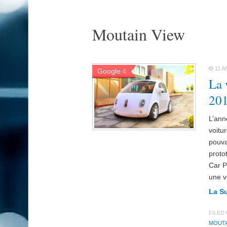
Moutain View
11 A
Google
4
La 
20
L’ann
voitu
pouvai
proto
Car P
une v
La S
FILED
MOUTA