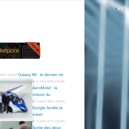
Galaxy A8 : le dernier né
4842 VIEWS
11 ANS
9936 VIEWS
AeroMobil : la
voiture du
13 ANS
9861 VIEWS
Google facilite la
créati
12 ANS
8712 VIEWS
Sortie des deux