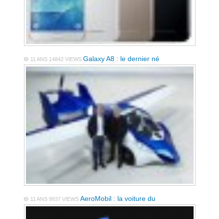
Galaxy A8 : le dernier né
11 ANS
14842 VIEWS
AeroMobil : la voiture du
11 ANS
9937 VIEWS