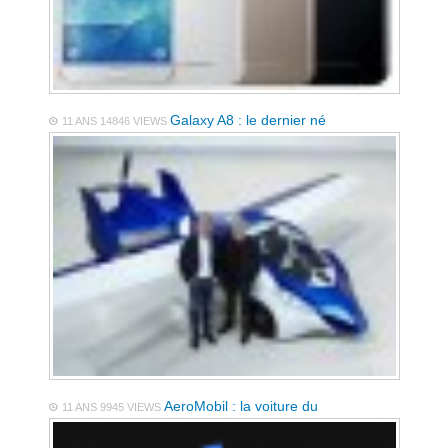
Galaxy A8 : le dernier né
11 ANS
14846 VIEWS
AeroMobil : la voiture du
11 ANS
9945 VIEWS