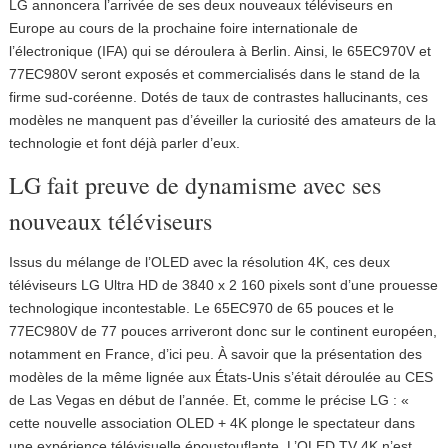
LG annoncera l’arrivée de ses deux nouveaux téléviseurs en
Europe au cours de la prochaine foire internationale de
l’électronique (IFA) qui se déroulera à Berlin. Ainsi, le 65EC970V et
77EC980V seront exposés et commercialisés dans le stand de la
firme sud-coréenne. Dotés de taux de contrastes hallucinants, ces
modèles ne manquent pas d’éveiller la curiosité des amateurs de la
technologie et font déjà parler d’eux.
LG fait preuve de dynamisme avec ses
nouveaux téléviseurs
Issus du mélange de l’OLED avec la résolution 4K, ces deux
téléviseurs LG Ultra HD de 3840 x 2 160 pixels sont d’une prouesse
technologique incontestable. Le 65EC970 de 65 pouces et le
77EC980V de 77 pouces arriveront donc sur le continent européen,
notamment en France, d’ici peu. À savoir que la présentation des
modèles de la même lignée aux États-Unis s’était déroulée au CES
de Las Vegas en début de l’année. Et, comme le précise LG : «
cette nouvelle association OLED + 4K plonge le spectateur dans
une expérience télévisuelle époustouflante. L’OLED TV 4K n’est