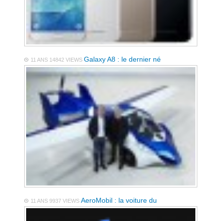
Galaxy A8 : le dernier né
11 ANS
14842 VIEWS
AeroMobil : la voiture du
11 ANS
9937 VIEWS