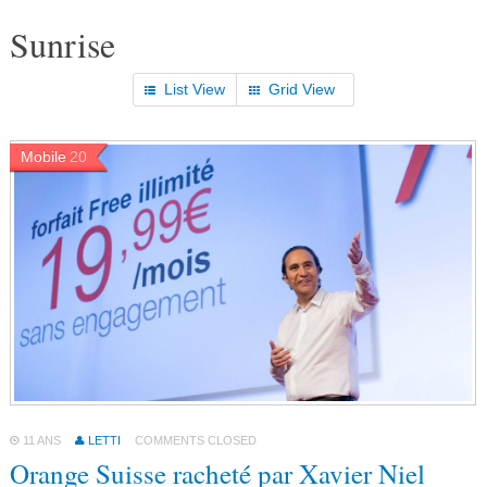
Sunrise
List View
Grid View
Mobile
20
11 ANS
LETTI
COMMENTS CLOSED
Orange Suisse racheté par Xavier Niel