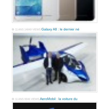
Galaxy A8 : le dernier né
11 ANS
14849 VIEWS
AeroMobil : la voiture du
11 ANS
9946 VIEWS