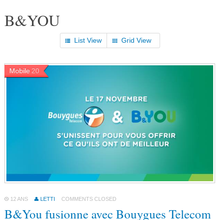
B&YOU
List View
Grid View
Mobile
20
12 ANS
LETTI
COMMENTS CLOSED
B&You fusionne avec Bouygues Telecom