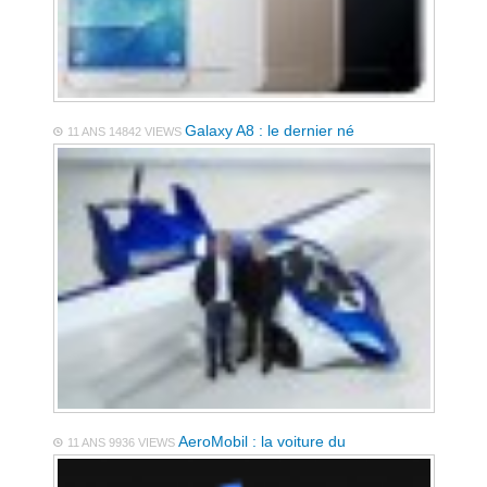
Galaxy A8 : le dernier né
11 ANS
14842 VIEWS
AeroMobil : la voiture du
11 ANS
9936 VIEWS