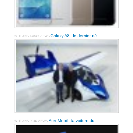
Galaxy A8 : le dernier né
11 ANS
14849 VIEWS
AeroMobil : la voiture du
11 ANS
9946 VIEWS