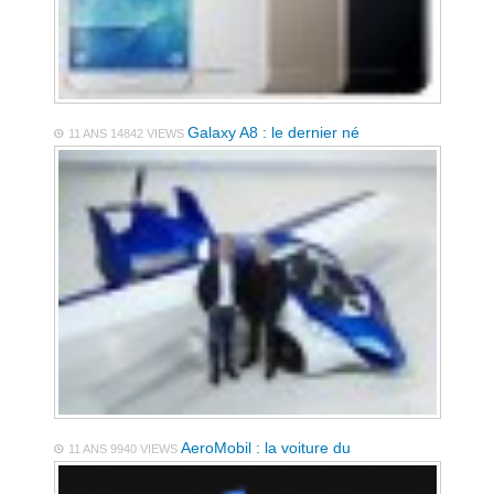
Galaxy A8 : le dernier né
11 ANS
14842 VIEWS
AeroMobil : la voiture du
11 ANS
9940 VIEWS