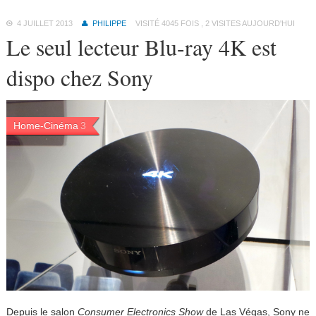
4 JUILLET 2013
PHILIPPE
VISITÉ 4045 FOIS , 2 VISITES AUJOURD'HUI
Le seul lecteur Blu-ray 4K est
dispo chez Sony
Home-Cinéma
3
Depuis le salon
Consumer Electronics Show
de Las Végas, Sony ne