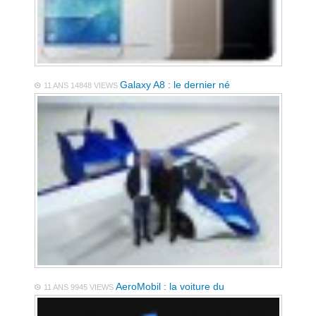
Galaxy A8 : le dernier né
11 ANS
14848 VIEWS
AeroMobil : la voiture du
11 ANS
9945 VIEWS